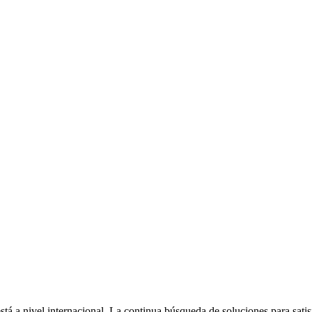
tá a nivel internacional. La continua búsqueda de soluciones para satis